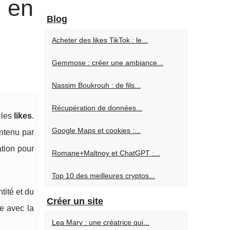
e en
Blog
Acheter des likes TikTok : le...
Gemmose : créer une ambiance...
Nassim Boukrouh : de fils...
Récupération de données...
 les
likes
.
Google Maps et cookies :...
ontenu par
tion pour
Romane+Maltnoy et ChatGPT :...
Top 10 des meilleures cryptos...
tité et du
Créer un site
e avec la
Lea Mary : une créatrice qui...