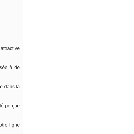
attractive
fusée à de
te dans la
ité perçue
otre ligne