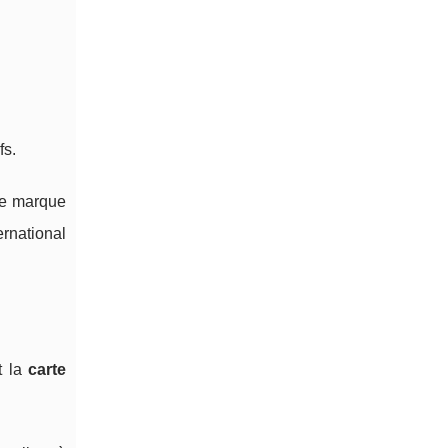
fs.
ne marque
ernational
t la
carte