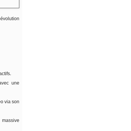
’évolution
ctifs.
 avec une
éo via son
e massive