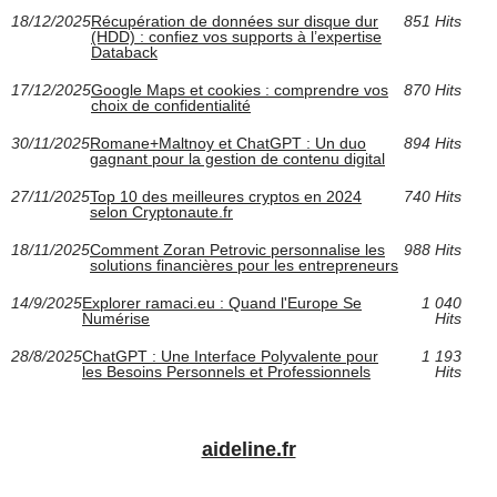
18/12/2025
Récupération de données sur disque dur
851 Hits
(HDD) : confiez vos supports à l’expertise
Databack
17/12/2025
Google Maps et cookies : comprendre vos
870 Hits
choix de confidentialité
30/11/2025
Romane+Maltnoy et ChatGPT : Un duo
894 Hits
gagnant pour la gestion de contenu digital
27/11/2025
Top 10 des meilleures cryptos en 2024
740 Hits
selon Cryptonaute.fr
18/11/2025
Comment Zoran Petrovic personnalise les
988 Hits
solutions financières pour les entrepreneurs
14/9/2025
Explorer ramaci.eu : Quand l'Europe Se
1 040
Numérise
Hits
28/8/2025
ChatGPT : Une Interface Polyvalente pour
1 193
les Besoins Personnels et Professionnels
Hits
aideline.fr