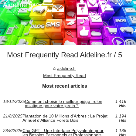
Most Frequently Read Aideline.fr / 5
aideline.fr
Most Frequently Read
Most recent articles
18/12/2025
Comment choisir le meilleur piège frelon
1 416
asiatique pour votre jardin ?
Hits
21/8/2025
Plantation de 10 Millions d'Arbres : Le Projet
1 194
Annuel d'Alliance Forêts Bois
Hits
28/8/2025
ChatGPT : Une Interface Polyvalente pour
1 186
les Besoins Personnels et Professionnels
Hits