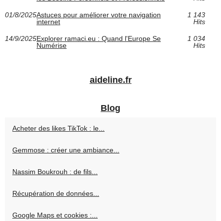
01/8/2025
Astuces pour améliorer votre navigation
1 143
internet
Hits
14/9/2025
Explorer ramaci.eu : Quand l'Europe Se
1 034
Numérise
Hits
aideline.fr
Blog
Acheter des likes TikTok : le...
Gemmose : créer une ambiance...
Nassim Boukrouh : de fils...
Récupération de données...
Google Maps et cookies :...