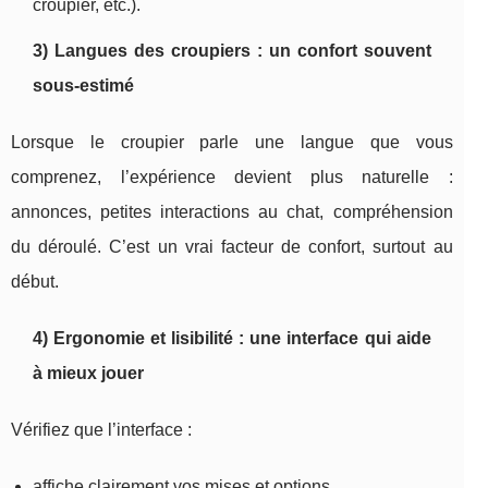
croupier, etc.).
3) Langues des croupiers : un confort souvent
sous-estimé
Lorsque le croupier parle une langue que vous
comprenez, l’expérience devient plus naturelle :
annonces, petites interactions au chat, compréhension
du déroulé. C’est un vrai facteur de confort, surtout au
début.
4) Ergonomie et lisibilité : une interface qui aide
à mieux jouer
Vérifiez que l’interface :
affiche clairement vos mises et options,