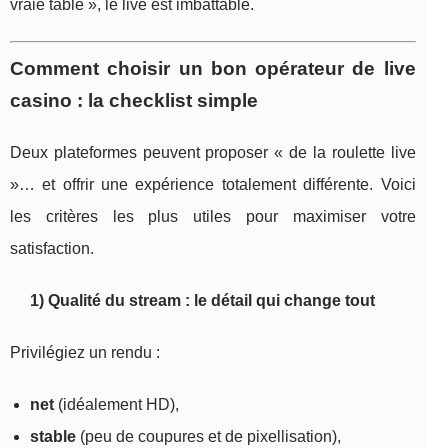
vraie table », le live est imbattable.
Comment choisir un bon opérateur de live
casino : la checklist simple
Deux plateformes peuvent proposer « de la roulette live
»… et offrir une expérience totalement différente. Voici
les critères les plus utiles pour maximiser votre
satisfaction.
1) Qualité du stream : le détail qui change tout
Privilégiez un rendu :
net
(idéalement HD),
stable
(peu de coupures et de pixellisation),