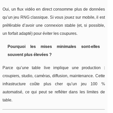
Oui, un flux vidéo en direct consomme plus de données
qu’un jeu RNG classique. Si vous jouez sur mobile, il est
préférable d’avoir une connexion stable (et, si possible,
un forfait adapté) pour éviter les coupures.
Pourquoi les mises minimales sont-elles
souvent plus élevées ?
Parce qu’une table live implique une production :
croupiers, studio, caméras, diffusion, maintenance. Cette
infrastructure coûte plus cher qu’un jeu 100 %
automatisé, ce qui peut se refléter dans les limites de
table.