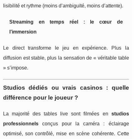
lisibilité et rythme (moins d’ambiguïté, moins d’attente).
Streaming en temps réel : le cœur de
l’immersion
Le direct transforme le jeu en expérience. Plus la
diffusion est stable, plus la sensation de « véritable table
» s’impose.
Studios dédiés ou vrais casinos : quelle
différence pour le joueur ?
La majorité des tables live sont filmées en
studios
professionnels
conçus pour la caméra : éclairage
optimisé, son contrôlé, mise en scène cohérente. Cette