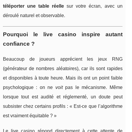
téléporter une table réelle
sur votre écran, avec un
déroulé naturel et observable.
Pourquoi le live casino inspire autant
confiance ?
Beaucoup de joueurs apprécient les jeux RNG
(générateur de nombres aléatoires), car ils sont rapides
et disponibles à toute heure. Mais ils ont un point faible
psychologique : on ne
voit
pas le mécanisme. Même
lorsque tout est audité et réglementé, un doute peut
subsister chez certains profils : « Est-ce que l’algorithme
est vraiment équitable ? »
Le live casino répond directement à cette attente de