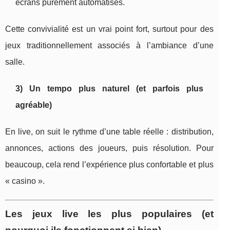
écrans purement automatisés.
Cette convivialité est un vrai point fort, surtout pour des
jeux traditionnellement associés à l’ambiance d’une
salle.
3) Un tempo plus naturel (et parfois plus
agréable)
En live, on suit le rythme d’une table réelle : distribution,
annonces, actions des joueurs, puis résolution. Pour
beaucoup, cela rend l’expérience plus confortable et plus
« casino ».
Les jeux live les plus populaires (et