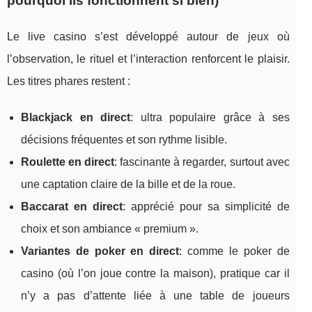
pourquoi ils fonctionnent si bien)
Le live casino s’est développé autour de jeux où
l’observation, le rituel et l’interaction renforcent le plaisir.
Les titres phares restent :
Blackjack en direct
: ultra populaire grâce à ses
décisions fréquentes et son rythme lisible.
Roulette en direct
: fascinante à regarder, surtout avec
une captation claire de la bille et de la roue.
Baccarat en direct
: apprécié pour sa simplicité de
choix et son ambiance « premium ».
Variantes de poker en direct
: comme le poker de
casino (où l’on joue contre la maison), pratique car il
n’y a pas d’attente liée à une table de joueurs