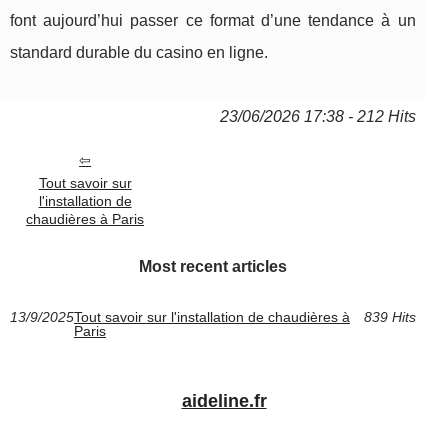
font aujourd’hui passer ce format d’une tendance à un
standard durable du casino en ligne.
23/06/2026 17:38 - 212 Hits
Tout savoir sur
l'installation de
chaudières à Paris
Most recent articles
13/9/2025
Tout savoir sur l'installation de chaudières à
839 Hits
Paris
aideline.fr