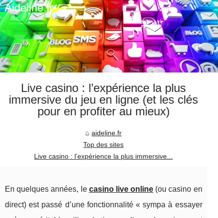
Live casino : l’expérience la plus
immersive du jeu en ligne (et les clés
pour en profiter au mieux)
aideline.fr
Top des sites
Live casino : l’expérience la plus immersive...
En quelques années, le
casino live online
(ou casino en
direct) est passé d’une fonctionnalité « sympa à essayer