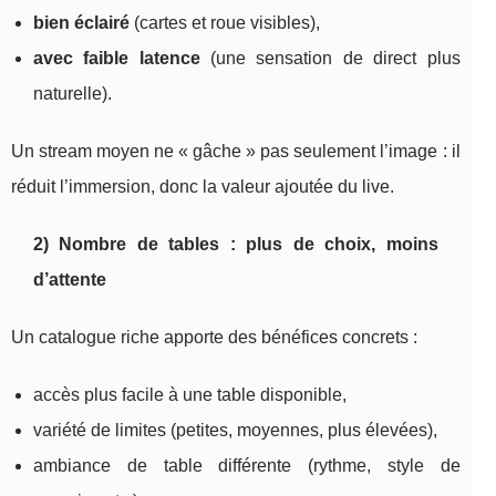
bien éclairé
(cartes et roue visibles),
avec faible latence
(une sensation de direct plus
naturelle).
Un stream moyen ne « gâche » pas seulement l’image : il
réduit l’immersion, donc la valeur ajoutée du live.
2) Nombre de tables : plus de choix, moins
d’attente
Un catalogue riche apporte des bénéfices concrets :
accès plus facile à une table disponible,
variété de limites (petites, moyennes, plus élevées),
ambiance de table différente (rythme, style de