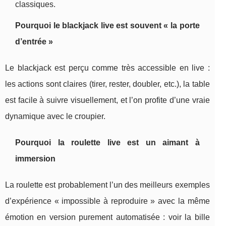
classiques.
Pourquoi le blackjack live est souvent « la porte
d’entrée »
Le blackjack est perçu comme très accessible en live :
les actions sont claires (tirer, rester, doubler, etc.), la table
est facile à suivre visuellement, et l’on profite d’une vraie
dynamique avec le croupier.
Pourquoi la roulette live est un aimant à
immersion
La roulette est probablement l’un des meilleurs exemples
d’expérience « impossible à reproduire » avec la même
émotion en version purement automatisée : voir la bille