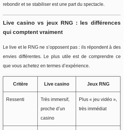
rebondir et se stabiliser est une part du spectacle.
Live casino vs jeux RNG : les différences
qui comptent vraiment
Le live et le RNG ne s’opposent pas : ils répondent à des
envies différentes. Le plus utile est de comprendre ce
que vous achetez en termes d’expérience.
Critère
Live casino
Jeux RNG
Ressenti
Très immersif,
Plus « jeu vidéo »,
proche d’un
très immédiat
casino