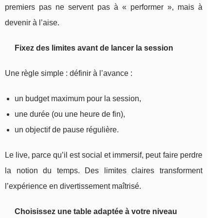
premiers pas ne servent pas à « performer », mais à
devenir à l’aise.
Fixez des limites avant de lancer la session
Une règle simple : définir à l’avance :
un budget maximum pour la session,
une durée (ou une heure de fin),
un objectif de pause régulière.
Le live, parce qu’il est social et immersif, peut faire perdre
la notion du temps. Des limites claires transforment
l’expérience en divertissement maîtrisé.
Choisissez une table adaptée à votre niveau